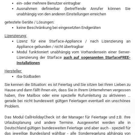
ein- oder mehrere Benutzer eintragbar
Ausnahmen definierbar (betreffende Anrufer können Sie
unabhängig von den anderen Einstellungen erreichen
getestete Geräte / Lösungen:
keine Beschränkung bei eingesetzten Endgeräten
Lizenzierung:
Lizenz für eine Starface-Appliance / nach Lizenzierung an
Appliance gebunden / nicht übertragbar
Modul funktioniert unabhängig vom Vorhandensein einer Server-
Lizenzierung der Starface
auch auf sogenannten StarfaceFREE-
Installationen
Hersteller:
rba-Südbaden
Sie kennen die Situation: es ist Feiertag und Sie sitzen bei Ihren Lieben zu
Hause und dann fällt Ihnen ein, dass Sie in Ihrem Unternehmen vergessen
haben, Ihre Mailbox oder eine spezielle Rufumleitung zu aktivieren ...
gerade bei nicht bundesweit gültgen Feiertagen eventuell ein unschönes
Problem.
Das Modul CallHolidayCheck ist der Manager für Feiertage und z.B. Ihre
Urlaubsplanung und andere Termine. Ausgewertet werden alle in
Deutschland gültigen bundesweiten Feiertage und aber auch - speziell für
das jeweilige Bundesland wählbar - alle Sonderregelung abhängig von