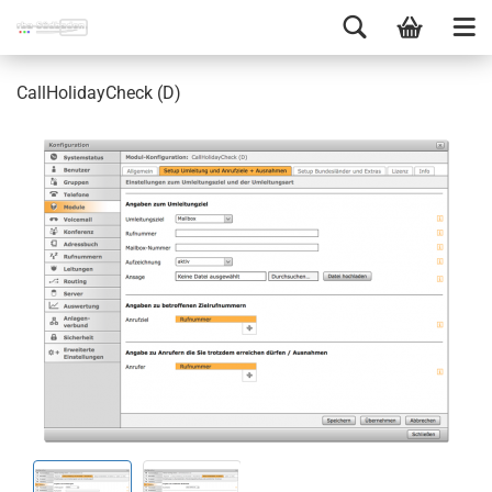
Call­Ho­li­day­Check (D)