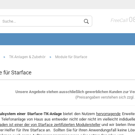
0
Lieferland
FreeCall
»
»
TK-Anlagen & Zubehör
Module für Starface
 für Starface
Konto 
Unsere Angebote stehen ausschließlich gewerblichen Kunden zur Ve
Passwo
(Preisangaben verstehen sich zzgl
lsystem einer Starface-TK-Anlage
bietet den Nutzern
hervorragende
Erweite
 Telefonanlage von Haus aus entweder nicht oder nicht im vielleicht indiduel
den ist einer der von Starface zertifizierten Modulersteller
und wir bieten Ihn
er Helfer für Ihre Starface an. Sollten Sie für Ihren Anwendungsfall keine Lö