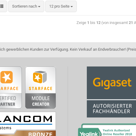
Sortieren nach
12 pro Seite
Zeige
1
bis
12
(von insgesamt
21
A
ch gewerblichen Kunden zur Verfügung. Kein Verkauf an Endverbraucher! (Prei