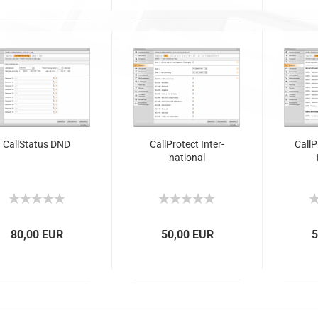
Call­Sta­tus DND
Call­Pro­tect In­ter­
Call­P
na­tio­nal
80,00 EUR
50,00 EUR
5