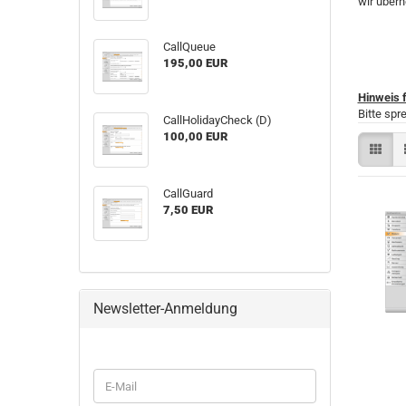
wir über
Call­Queue
195,00 EUR
Hinweis 
Bitte spr
Call­Ho­li­day­Check (D)
100,00 EUR
Call­Guard
7,50 EUR
Newsletter-Anmeldung