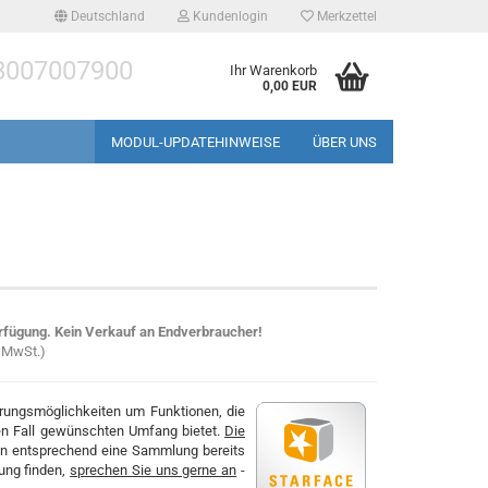
Deutschland
Kundenlogin
Merkzettel
8007007900
Ihr Warenkorb
0,00 EUR
MODUL-UPDATEHINWEISE
ÜBER UNS
erstellen
rfügung. Kein Verkauf an Endverbraucher!
rt vergessen?
. MwSt.)
rungsmöglichkeiten um Funktionen, die
len Fall gewünschten Umfang bietet.
Die
en entsprechend eine Sammlung bereits
sung finden,
sprechen Sie uns gerne an
-