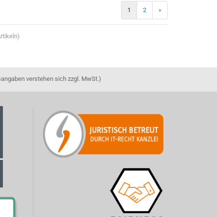
1
2
»
rtikeln)
sangaben verstehen sich zzgl. MwSt.)