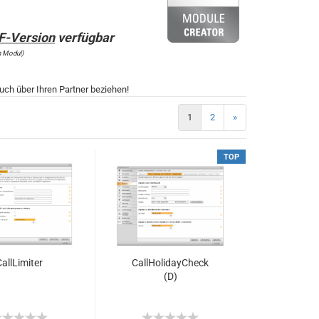
SF-Version
verfügbar
n Modul)
auch über Ihren Partner beziehen!
1
2
»
TOP
all­Li­mi­ter
Call­Ho­li­day­Check
(D)