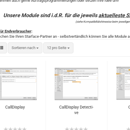
nehmen auch gerne Auftragsprogrammierungen oder setzen Ihre Idee um!
Unsere Module sind i.d.R. für die jeweils
aktuelleste 
(siehe Kompatibiltätshinweise beim jeweilige
für Endverbraucher
:
echen Sie Ihren Starface-Partner an - selbstvertändlich können Sie alle Module 
Sortieren nach
12 pro Seite
Call­Dis­play
Call­Dis­play De­tec­ti­
C
ve