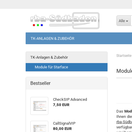
Alle
TK-ANLAGEN & ZUBEHÖR
Startseite
TK-Anlagen & Zubehör
Module für Starface
Module
Bestseller
Check­SIP Ad­van­ced
7,50 EUR
Das
Modu
Ihnen die
rba-Südba
Call­Si­gnal­VIP
verfügbar
80,00 EUR