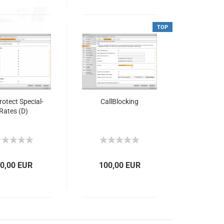
TOP
ro­tect Spe­cial­
Call­Blo­cking
Ra­tes (D)
0,00 EUR
100,00 EUR